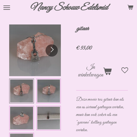
Nancy Schouw
Edelsmid
Ga
direct
naar
gitaar
de
hoofdinhoud
€ 55,00
In
winkelwagen
Deze mooie rvs gitaar kan als
een as sieraad gedragen worden,
maar kan ook zeker als een
"gewone" ketting gedragen
worden.