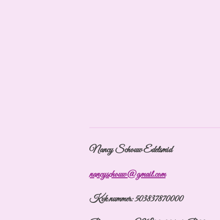
Nancy Schouw Edelsmid
nancyschouw@gmail.com
Kvk nummer: 503837870000