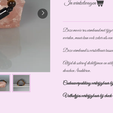
In winkelwagen
Deze mooie rvs armband met tijger
worden, maar kan ook zeker als ee
Deze armband is verstelbaar tussen
Altijd de schroef dichtlijmen en u
douchen/badderen.
Cadeauverpakking verkrijgbaar bij
Vulhulpjes verkrijgbaar bij check