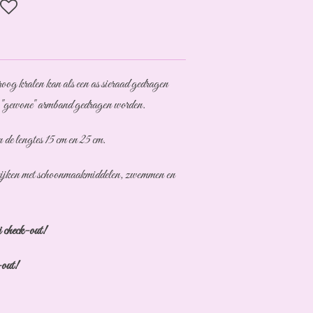
oog kralen kan als een as sieraad gedragen
n "gewone" armband gedragen worden.
 de lengtes 15 cm en 25 cm.
itkijken met schoonmaakmiddelen, zwemmen en
 check-out!
-out!