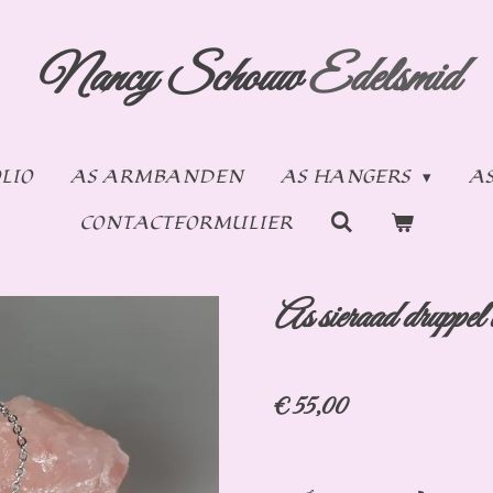
Nancy Schouw
Edelsmid
LIO
AS ARMBANDEN
AS HANGERS
A
CONTACTFORMULIER
As sieraad druppel l
€ 55,00