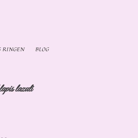
S RINGEN
BLOG
apis lazuli