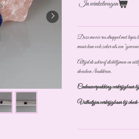
In winkelwagen
Deze mooie rvs druppel met lapis l
maar kan ook zeker als een "gewone
Altijd de schroef dichtlijmen en u
douchen/badderen.
Cadeauverpakking verkrijgbaar bij
Vulhulpjes verkrijgbaar bij check