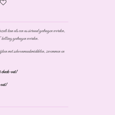
azuli kan als een as sieraad gedragen worden,
" ketting gedragen worden.
itkijken met schoonmaakmiddelen, zwemmen en
 check-out!
-out!